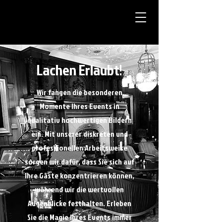
Lachen Erlaubt!
Wir fangen die besonderen
Momente Ihres Events in
qualitativ hochwertigen Bildern
ein. Mit unserer diskreten und
professionellen Arbeitsweise
sorgen wir dafür, dass Sie sich auf
Ihre Gäste konzentrieren können,
während wir die wertvollen
Augenblicke festhalten. Erleben
Sie die Magie Ihres Events immer