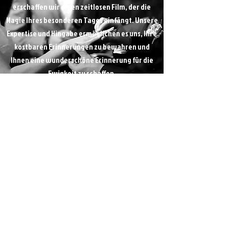
erschaffen wir einen zeitlosen Film, der die
Magie Ihres besonderen Tages einfängt. Unsere
Expertise und Hingabe ermöglichen es uns, Ihre
kostbaren Erinnerungen zu bewahren und
Ihnen eine wunderschöne Erinnerung für die
Ewigkeit zu schaffen.
Interesse
Geweckt?
Nehmen Sie unverbindlich