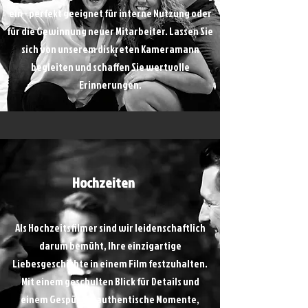
ein - perfekt geeignet für interne Nutzung oder
für die Gewinnung neuer Mitarbeiter. Lassen Sie
sich von unserem diskreten Kameramann
begleiten und schaffen Sie wertvolle
Erinnerungen.
Hochzeiten
Als Hochzeitsfilmer sind wir leidenschaftlich
darum bemüht, Ihre einzigartige
Liebesgeschichte in einem Film festzuhalten.
Mit einem geschulten Blick für Details und
einem Gespür für authentische Momente,