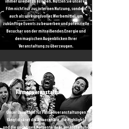
immer wieder zu erleben. Nutzen Sie unseren
Film nicht nur zur internen Nutzung, sondern
auch als wirkungsvolles Werbemittel, um
zukünftige Events zu bewerben und potenzielle
Besucher von der mitreißenden Energie und
den magischen Augenblicken Ihrer
Veranstaltung zu überzeugen.
Firmenveranstaltungen
Unser Eventfilm für Firmenveranstaltungen
fängt diskret die Atmosphäre, die Highlights
und die wichtigen Momente Ihrer Veranstaltung